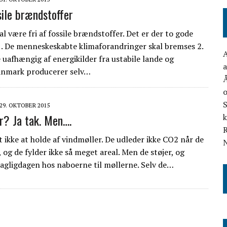
sile brændstoffer
l være fri af fossile brændstoffer. Det er der to gode
 1. De menneskeskabte klimaforandringer skal bremses 2.
A
 uafhængig af energikilder fra ustabile lande og
a
anmark producerer selv…
Å
S
29. OKTOBER 2015
r? Ja tak. Men….
t ikke at holde af vindmøller. De udleder ikke CO2 når de
N
 og de fylder ikke så meget areal. Men de støjer, og
dagligdagen hos naboerne til møllerne. Selv de…